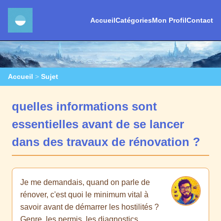
Accueil
Catégories
Mon Profil
Contact
Accueil
>
Sujet
quelles informations sont
essentielles avant de se lancer
dans des travaux de rénovation ?
Je me demandais, quand on parle de
rénover, c'est quoi le minimum vital à
savoir avant de démarrer les hostilités ?
Genre, les permis, les diagnostics