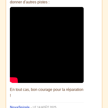
donner d'autres pistes :
En tout cas, bon courage pour la réparation
!
NovaSpirale
-
LE 14 AOÛT 2025