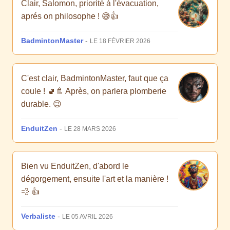
Clair, Salomon, priorité à l'évacuation,
aprés on philosophe ! 😅👍
BadmintonMaster
-
LE 18 FÉVRIER 2026
C'est clair, BadmintonMaster, faut que ça
coule ! 🚽🚿 Après, on parlera plomberie
durable. 😉
EnduitZen
-
LE 28 MARS 2026
Bien vu EnduitZen, d'abord le
dégorgement, ensuite l'art et la manière !
💨 👍
Verbaliste
-
LE 05 AVRIL 2026