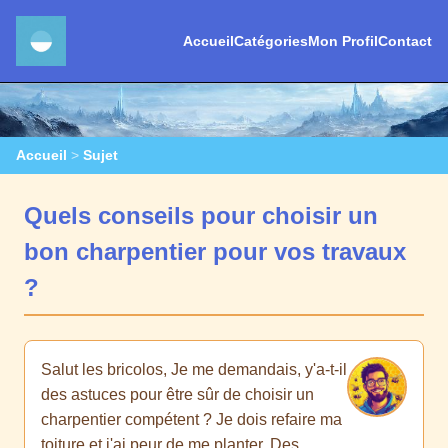
Accueil
Catégories
Mon Profil
Contact
Accueil
>
Sujet
Quels conseils pour choisir un
bon charpentier pour vos travaux
?
Salut les bricolos, Je me demandais, y'a-t-il
des astuces pour être sûr de choisir un
charpentier compétent ? Je dois refaire ma
toiture et j'ai peur de me planter. Des