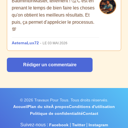
BadmintonMaster, tellement ! 🤔 C'est en
prenant le temps de bien faire les choses
qu'on obtient les meilleurs résultats. Et
puis, ça permet d'apprécier le processus.
💯
AeternaLux72
-
LE 03 MAI 2026
Rédiger un commentaire
© 2026 Travaux Pour Tous. Tous droits réservés.
Accueil
Plan du site
À propos
Conditions d'utilisation
Politique de confidentialité
Contact
Suivez-nous :
|
|
Facebook
Twitter
Instagram