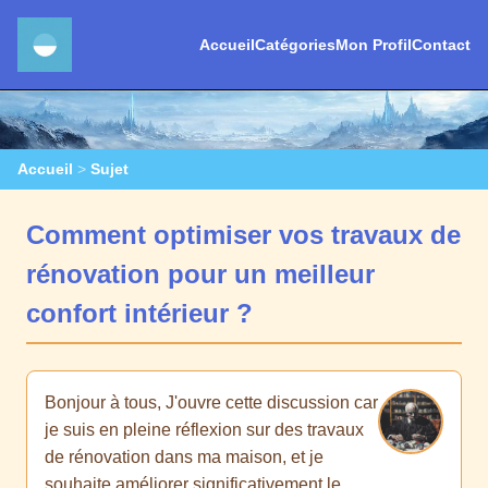
Accueil
Catégories
Mon Profil
Contact
Accueil
>
Sujet
Comment optimiser vos travaux de
rénovation pour un meilleur
confort intérieur ?
Bonjour à tous, J'ouvre cette discussion car
je suis en pleine réflexion sur des travaux
de rénovation dans ma maison, et je
souhaite améliorer significativement le